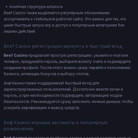
понятная структура каталога.
Beef Casino также выделяется регулярным обновлением
ассортимента и стабильной работой сайта. Это важно для тех, кто
ценит быстрый запуск игр и доступ к популярным категориям без
лишних действий.
Beef Casino регистрация аккаунта и быстрый вход
Beef Casino
предлагает простую регистрацию: укажите e-mail или
телефон, придумайте пароль, выберите валюту счёта и подтвердите
создание профиля. После этого можно сразу перейти к пополнению
баланса, активации бонусов и выбору слотов.
Биф Казино
также поддерживает быстрый вход для
зарегистрированных пользователей. Достаточно ввести логин и
пароль, а при необходимости подтвердить авторизацию кодом
безопасности. Рекомендуется сразу заполнить личные данные, чтобы
ускорить верификацию и вывод средств.
Биф Казино игровые автоматы и популярные
развлечения
Биф Казино
предлагает подборку слотов с разной волатильностью,