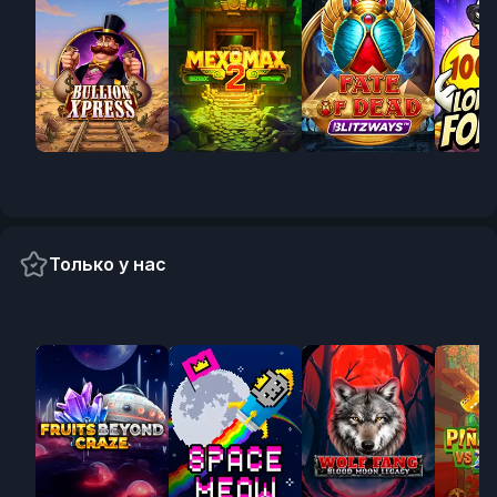
Только у нас
Exclusive
Exclusive
Pre-release
Pre-