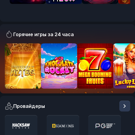
Горячие игры за 24 часа
RTP:
RTP:
RTP:
RTP:
241.23%
196.89%
190.60%
175.89
New
Провайдеры