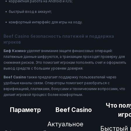
корректная работа на Android и iOS;
быстрый вход в аккаунт;
комфортный интерфейс для игры на ходу.
Beef Casino безопасность платежей и поддержка
игроков
Биф Казино
уделяет внимание защите финансовых операций:
платежные данные шифруются, а транзакции проходят проверку для
снижения рисков. Это помогает игрокам пополнять счет и оформлять
вывод средств с большим уровнем доверия.
Beef Casino
также предлагает поддержку пользователей через
удобные каналы связи. Операторы помогают разобраться с
верификацией, платежами, бонусами и техническими вопросами, что
делает игровой процесс более комфортным.
Что пол
Параметр
Beef Casino
игр
Актуальное
Быстрый 