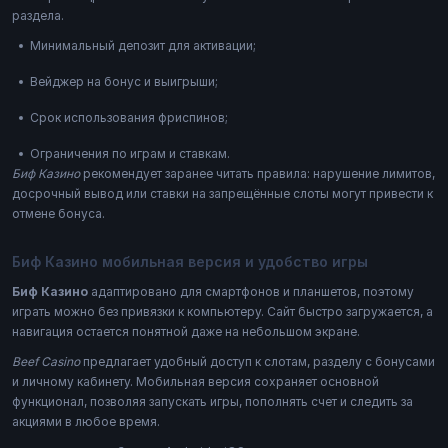
раздела.
Минимальный депозит для активации;
Вейджер на бонус и выигрыши;
Срок использования фриспинов;
Ограничения по играм и ставкам.
Биф Казино
рекомендует заранее читать правила: нарушение лимитов,
досрочный вывод или ставки на запрещённые слоты могут привести к
отмене бонуса.
Биф Казино мобильная версия и удобство игры
Биф Казино
адаптировано для смартфонов и планшетов, поэтому
играть можно без привязки к компьютеру. Сайт быстро загружается, а
навигация остается понятной даже на небольшом экране.
Beef Casino
предлагает удобный доступ к слотам, разделу с бонусами
и личному кабинету. Мобильная версия сохраняет основной
функционал, позволяя запускать игры, пополнять счет и следить за
акциями в любое время.