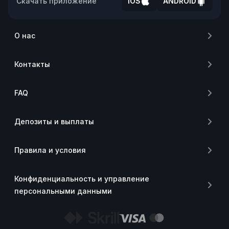
Скачать приложение
IOS
ANDROID
О нас
Контакты
FAQ
Депозиты и выплаты
Правила и условия
Конфиденциальность и управление
персональными данными