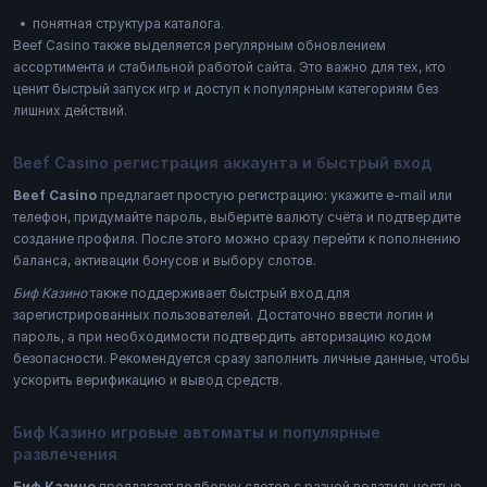
понятная структура каталога.
Beef Casino также выделяется регулярным обновлением
ассортимента и стабильной работой сайта. Это важно для тех, кто
ценит быстрый запуск игр и доступ к популярным категориям без
лишних действий.
Beef Casino регистрация аккаунта и быстрый вход
Beef Casino
предлагает простую регистрацию: укажите e-mail или
телефон, придумайте пароль, выберите валюту счёта и подтвердите
создание профиля. После этого можно сразу перейти к пополнению
баланса, активации бонусов и выбору слотов.
Биф Казино
также поддерживает быстрый вход для
зарегистрированных пользователей. Достаточно ввести логин и
пароль, а при необходимости подтвердить авторизацию кодом
безопасности. Рекомендуется сразу заполнить личные данные, чтобы
ускорить верификацию и вывод средств.
Биф Казино игровые автоматы и популярные
развлечения
Биф Казино
предлагает подборку слотов с разной волатильностью,