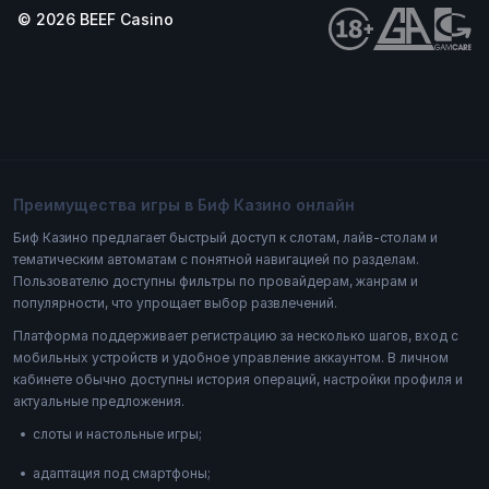
© 2026 BEEF Casino
Преимущества игры в Биф Казино онлайн
Биф Казино предлагает быстрый доступ к слотам, лайв-столам и
тематическим автоматам с понятной навигацией по разделам.
Пользователю доступны фильтры по провайдерам, жанрам и
популярности, что упрощает выбор развлечений.
Платформа поддерживает регистрацию за несколько шагов, вход с
мобильных устройств и удобное управление аккаунтом. В личном
кабинете обычно доступны история операций, настройки профиля и
актуальные предложения.
слоты и настольные игры;
адаптация под смартфоны;