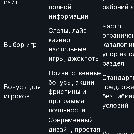
сайт
полной
рабочий 
информации
Часто
Слоты, лайв-
ограниче
казино,
Выбор игр
каталог и
настольные
упор на о
игры, джекпоты
раздел
Приветственные
Стандарт
бонусы, акции,
Бонусы для
предложе
фриспины и
игроков
без гибки
программа
условий
лояльности
Современный
дизайн, простая
Устаревш