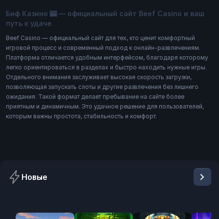
Биф Казино 🎰 — официальный сайт Beef Casino и ваш
путь к удаче
Beef Casino — официальный сайт для тех, кто ценит комфортный
игровой процесс и современный подход к онлайн-развлечениям.
Платформа отличается удобным интерфейсом, благодаря которому
легко ориентироваться в разделах и быстро находить нужные игры.
Отдельного внимания заслуживает высокая скорость загрузки,
позволяющая запускать слоты и другие развлечения без лишнего
ожидания. Такой формат делает пребывание на сайте более
приятным и динамичным. Это удачное решение для пользователей,
которым важны простота, стабильность и комфорт.
Новые
New
New
New
New