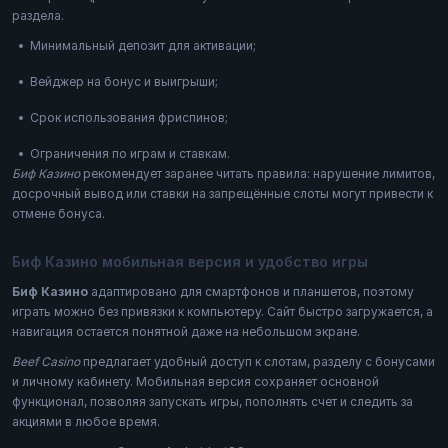
раздела.
Минимальный депозит для активации;
Вейджер на бонус и выигрыши;
Срок использования фриспинов;
Ограничения по играм и ставкам.
Биф Казино
рекомендует заранее читать правила: нарушение лимитов,
досрочный вывод или ставки на запрещённые слоты могут привести к
отмене бонуса.
Биф Казино мобильная версия и удобство игры
Биф Казино
адаптировано для смартфонов и планшетов, поэтому
играть можно без привязки к компьютеру. Сайт быстро загружается, а
навигация остается понятной даже на небольшом экране.
Beef Casino
предлагает удобный доступ к слотам, разделу с бонусами
и личному кабинету. Мобильная версия сохраняет основной
функционал, позволяя запускать игры, пополнять счет и следить за
акциями в любое время.