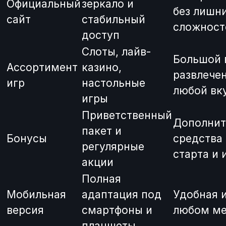
Официальный
зеркало и
без лишн
сайт
стабильный
сложност
доступ
Слоты, лайв-
Большой 
Ассортимент
казино,
развлече
игр
настольные
любой вк
игры
Приветственный
Дополнит
пакет и
Бонусы
средства
регулярные
старта и 
акции
Полная
Мобильная
адаптация под
Удобная и
версия
смартфоны и
любом ме
планшеты