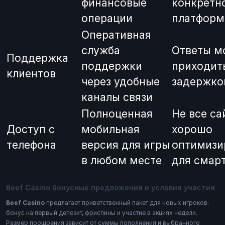
финансовые
конкретн
операции
платфор
Оперативная
служба
Ответы м
Поддержка
поддержки
приходит
клиентов
через удобные
задержко
каналы связи
Полноценная
Не все са
Доступ с
мобильная
хорошо
телефона
версия для игры
оптимизи
в любом месте
для смар
Beef Casino бонусные предложения и условия участия
Beef Casino
предлагает приветственный пакет для новых игроков:
бонус на первый депозит, фриспины и участие в акциях недели.
Размер поощрения зависит от суммы пополнения и выбранного