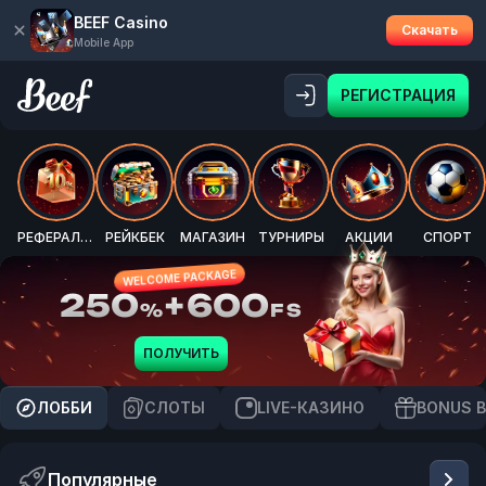
BEEF Casino
Скачать
Mobile App
РЕГИСТРАЦИЯ
РЕФЕРАЛКА
РЕЙКБЕК
МАГАЗИН
ТУРНИРЫ
АКЦИИ
СПОРТ
WELCOME PACKAGE
250
+
600
%
FS
ПОЛУЧИТЬ
ЛОББИ
CЛОТЫ
LIVE-КАЗИНО
BONUS 
Популярные