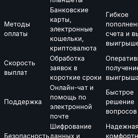
Банковские
Гибкое
карты,
Методы
пополнен
электронные
оплаты
счета и в
кошельки,
выигрыш
криптовалюта
Обработка
Оператив
Скорость
заявок в
получени
выплат
короткие сроки
выигрыш
Онлайн-чат и
Быстрое
помощь по
Поддержка
решение
электронной
вопросов
почте
Шифрование
Надежная
Безопасность
данных и
комфортн