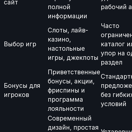
сайт
полной
рабочий 
информации
Часто
Слоты, лайв-
ограниче
казино,
Выбор игр
каталог и
настольные
упор на о
игры, джекпоты
раздел
Приветственные
Стандарт
бонусы, акции,
Бонусы для
предложе
фриспины и
игроков
без гибки
программа
условий
лояльности
Современный
дизайн, простая
Устаревш