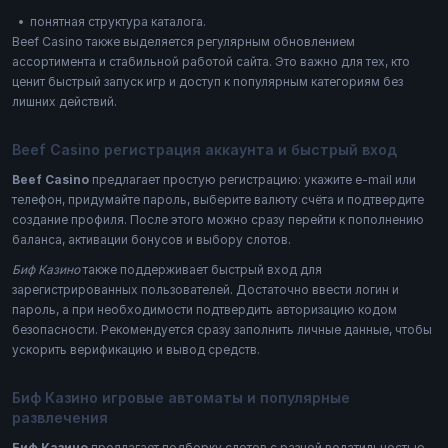
понятная структура каталога.
Beef Casino также выделяется регулярным обновлением
ассортимента и стабильной работой сайта. Это важно для тех, кто
ценит быстрый запуск игр и доступ к популярным категориям без
лишних действий.
Beef Casino регистрация аккаунта и быстрый вход
Beef Casino
предлагает простую регистрацию: укажите e-mail или
телефон, придумайте пароль, выберите валюту счёта и подтвердите
создание профиля. После этого можно сразу перейти к пополнению
баланса, активации бонусов и выбору слотов.
Биф Казино
также поддерживает быстрый вход для
зарегистрированных пользователей. Достаточно ввести логин и
пароль, а при необходимости подтвердить авторизацию кодом
безопасности. Рекомендуется сразу заполнить личные данные, чтобы
ускорить верификацию и вывод средств.
Биф Казино игровые автоматы и популярные
развлечения
Биф Казино
предлагает подборку слотов с разной волатильностью,