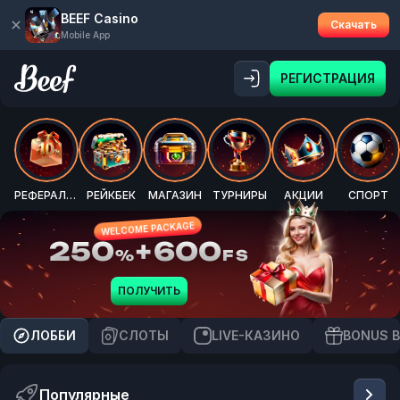
BEEF Casino
Скачать
Mobile App
РЕГИСТРАЦИЯ
РЕФЕРАЛКА
РЕЙКБЕК
МАГАЗИН
ТУРНИРЫ
АКЦИИ
СПОРТ
WELCOME PACKAGE
250
+
600
%
FS
ПОЛУЧИТЬ
ЛОББИ
CЛОТЫ
LIVE-КАЗИНО
BONUS 
Популярные