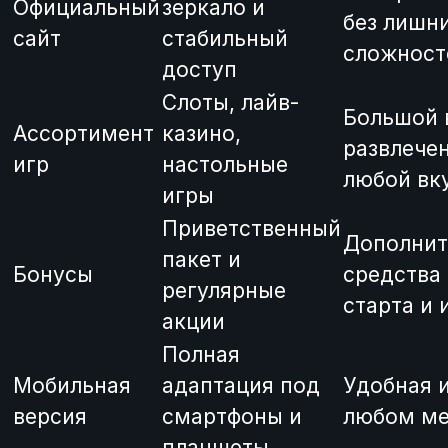
Официальный
зеркало и
без лишн
сайт
стабильный
сложност
доступ
Слоты, лайв-
Большой 
Ассортимент
казино,
развлече
игр
настольные
любой вк
игры
Приветственный
Дополнит
пакет и
Бонусы
средства
регулярные
старта и 
акции
Полная
Мобильная
адаптация под
Удобная и
версия
смартфоны и
любом ме
планшеты