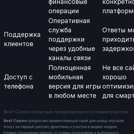
финансовые
конкретн
операции
платфор
Оперативная
служба
Ответы м
Поддержка
поддержки
приходит
клиентов
через удобные
задержко
каналы связи
Полноценная
Не все са
Доступ с
мобильная
хорошо
телефона
версия для игры
оптимизи
в любом месте
для смар
Beef Casino бонусные предложения и условия участия
Beef Casino
предлагает приветственный пакет для новых игроков:
бонус на первый депозит, фриспины и участие в акциях недели.
Размер поощрения зависит от суммы пополнения и выбранного