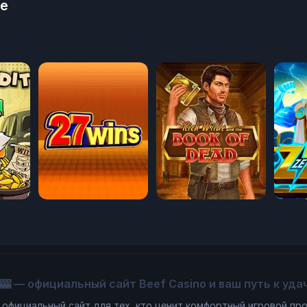
е
Jackpot
🎰 — официальный сайт Beef Casino и ваш путь к уда
 официальный сайт для тех, кто ценит комфортный игровой пр