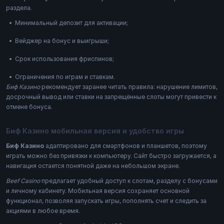
раздела.
Минимальный депозит для активации;
Вейджер на бонус и выигрыши;
Срок использования фриспинов;
Ограничения по играм и ставкам.
Биф Казино
рекомендует заранее читать правила: нарушение лимитов,
досрочный вывод или ставки на запрещённые слоты могут привести к
отмене бонуса.
Биф Казино мобильная версия и удобство игры
Биф Казино
адаптировано для смартфонов и планшетов, поэтому
играть можно без привязки к компьютеру. Сайт быстро загружается, а
навигация остается понятной даже на небольшом экране.
Beef Casino
предлагает удобный доступ к слотам, разделу с бонусами
и личному кабинету. Мобильная версия сохраняет основной
функционал, позволяя запускать игры, пополнять счет и следить за
акциями в любое время.