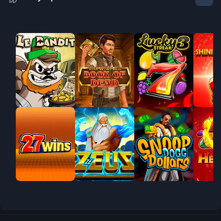
Jackpo
Jackpot