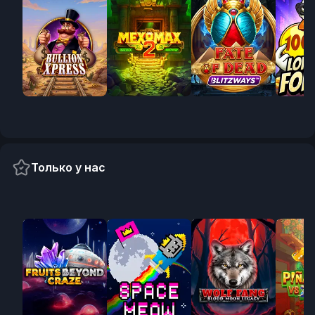
Только у нас
Exclusive
Exclusive
Pre-release
Pre-