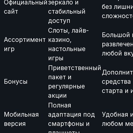
Официальный
зеркало и
без лишн
сайт
стабильный
сложност
доступ
Слоты, лайв-
Большой 
Ассортимент
казино,
развлече
игр
настольные
любой вк
игры
Приветственный
Дополнит
пакет и
Бонусы
средства
регулярные
старта и 
акции
Полная
Мобильная
адаптация под
Удобная и
версия
смартфоны и
любом ме
планшеты