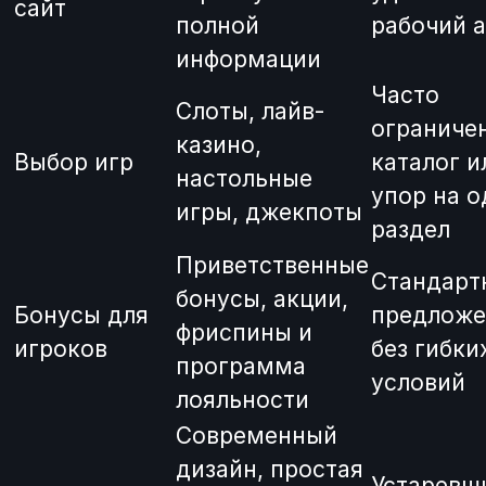
сайт
полной
рабочий 
информации
Часто
Слоты, лайв-
ограниче
казино,
Выбор игр
каталог и
настольные
упор на о
игры, джекпоты
раздел
Приветственные
Стандарт
бонусы, акции,
Бонусы для
предложе
фриспины и
игроков
без гибки
программа
условий
лояльности
Современный
дизайн, простая
Устаревш