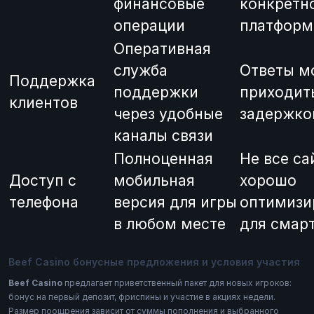
финансовые
конкретн
операции
платфор
Оперативная
служба
Ответы м
Поддержка
поддержки
приходит
клиентов
через удобные
задержко
каналы связи
Полноценная
Не все са
Доступ с
мобильная
хорошо
телефона
версия для игры
оптимизи
в любом месте
для смар
Beef Casino бонусные предложения и условия участия
Beef Casino
предлагает приветственный пакет для новых игроков:
бонус на первый депозит, фриспины и участие в акциях недели.
Размер поощрения зависит от суммы пополнения и выбранного