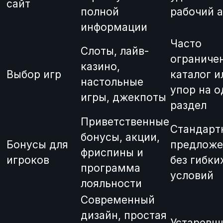
сайт
полной
рабочий 
информации
Часто
Слоты, лайв-
ограниче
казино,
Выбор игр
каталог и
настольные
упор на о
игры, джекпоты
раздел
Приветственные
Стандарт
бонусы, акции,
Бонусы для
предложе
фриспины и
игроков
без гибки
программа
условий
лояльности
Современный
дизайн, простая
Устаревш