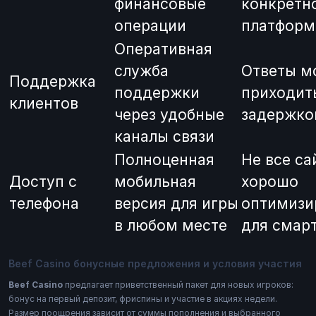
финансовые
конкретн
операции
платфор
Оперативная
служба
Ответы м
Поддержка
поддержки
приходит
клиентов
через удобные
задержко
каналы связи
Полноценная
Не все са
Доступ с
мобильная
хорошо
телефона
версия для игры
оптимизи
в любом месте
для смар
Beef Casino бонусные предложения и условия участия
Beef Casino
предлагает приветственный пакет для новых игроков:
бонус на первый депозит, фриспины и участие в акциях недели.
Размер поощрения зависит от суммы пополнения и выбранного