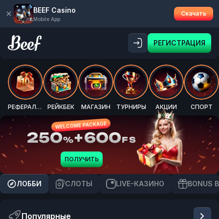
BEEF Casino
Скачать
Mobile App
РЕГИСТРАЦИЯ
РЕФЕРАЛКА
РЕЙКБЕК
МАГАЗИН
ТУРНИРЫ
АКЦИИ
СПОРТ
WELCOME PACKAGE
250
+
600
%
FS
ПОЛУЧИТЬ
ЛОББИ
CЛОТЫ
LIVE-КАЗИНО
BONUS 
Популярные