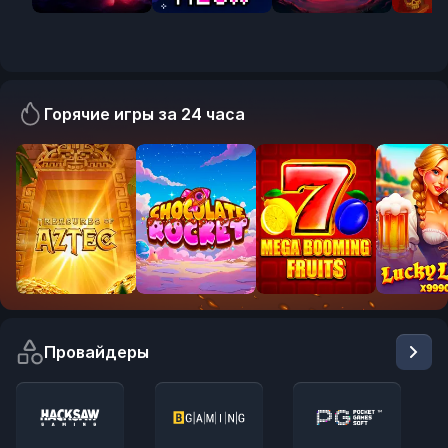
Горячие игры за 24 часа
RTP:
RTP:
RTP:
RTP:
241.23%
196.89%
190.60%
175.89
New
Провайдеры