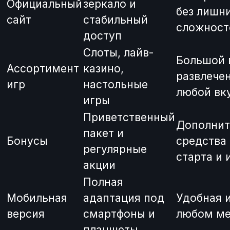
Официальный
зеркало и
без лишн
сайт
стабильный
сложност
доступ
Слоты, лайв-
Большой 
Ассортимент
казино,
развлече
игр
настольные
любой вк
игры
Приветственный
Дополнит
пакет и
Бонусы
средства
регулярные
старта и 
акции
Полная
Мобильная
адаптация под
Удобная и
версия
смартфоны и
любом ме
планшеты