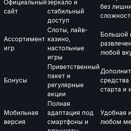
Официальный
зеркало и
без лишн
сайт
стабильный
сложност
доступ
Слоты, лайв-
Большой 
Ассортимент
казино,
развлече
игр
настольные
любой вк
игры
Приветственный
Дополнит
пакет и
Бонусы
средства
регулярные
старта и 
акции
Полная
Мобильная
адаптация под
Удобная и
версия
смартфоны и
любом ме
планшеты