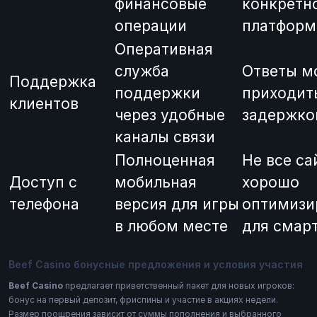
финансовые
конкретн
операции
платфор
Оперативная
служба
Ответы м
Поддержка
поддержки
приходит
клиентов
через удобные
задержко
каналы связи
Полноценная
Не все са
Доступ с
мобильная
хорошо
телефона
версия для игры
оптимизи
в любом месте
для смар
Beef Casino бонусные предложения и условия участия
Beef Casino
предлагает приветственный пакет для новых игроков:
бонус на первый депозит, фриспины и участие в акциях недели.
Размер поощрения зависит от суммы пополнения и выбранного