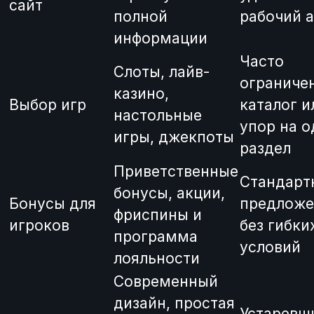
сайт
полной
рабочий 
информации
Часто
Слоты, лайв-
ограниче
казино,
Выбор игр
каталог и
настольные
упор на о
игры, джекпоты
раздел
Приветственные
Стандарт
бонусы, акции,
Бонусы для
предложе
фриспины и
игроков
без гибки
программа
условий
лояльности
Современный
дизайн, простая
Устаревш