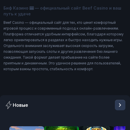
Биф Казино 🎰 — официальный сайт Beef Casino и ваш
путь к удаче
Beef Casino — официальный сайт для тех, кто ценит комфортный
игровой процесс и современный подход к онлайн-развлечениям.
Платформа отличается удобным интерфейсом, благодаря которому
легко ориентироваться в разделах и быстро находить нужные игры.
Отдельного внимания заслуживает высокая скорость загрузки,
позволяющая запускать слоты и другие развлечения без лишнего
ожидания. Такой формат делает пребывание на сайте более
приятным и динамичным. Это удачное решение для пользователей,
которым важны простота, стабильность и комфорт.
Новые
New
New
New
New