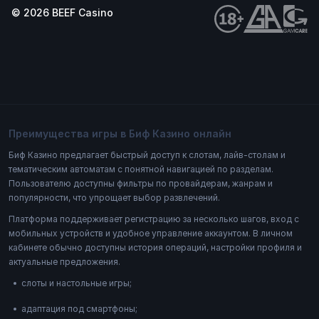
© 2026 BEEF Casino
Преимущества игры в Биф Казино онлайн
Биф Казино предлагает быстрый доступ к слотам, лайв-столам и
тематическим автоматам с понятной навигацией по разделам.
Пользователю доступны фильтры по провайдерам, жанрам и
популярности, что упрощает выбор развлечений.
Платформа поддерживает регистрацию за несколько шагов, вход с
мобильных устройств и удобное управление аккаунтом. В личном
кабинете обычно доступны история операций, настройки профиля и
актуальные предложения.
слоты и настольные игры;
адаптация под смартфоны;