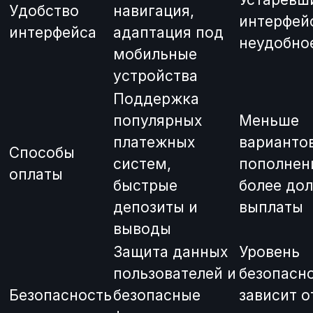
Удобство
навигация,
интерфей
интерфейса
адаптация под
неудобно
мобильные
устройства
Поддержка
популярных
Меньше
платежных
варианто
Способы
систем,
пополнен
оплаты
быстрые
более дол
депозиты и
выплаты
выводы
Защита данных
Уровень
пользователей и
безопасн
Безопасность
безопасные
зависит о