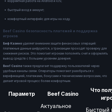
корректная работа на Android и iOS;
быстрый вход в аккаунт;
комфортный интерфейс для игры на ходу.
Beef Casino безопасность платежей и поддержка
игроков
Биф Казино
уделяет внимание защите финансовых операций:
платежные данные шифруются, а транзакции проходят проверку для
снижения рисков. Это помогает игрокам пополнять счет и оформлять
вывод средств с большим уровнем доверия.
Beef Casino
также предлагает поддержку пользователей через
удобные каналы связи. Операторы помогают разобраться с
верификацией, платежами, бонусами и техническими вопросами, что
делает игровой процесс более комфортным.
Что пол
Параметр
Beef Casino
игр
Актуальное
Быстрый 