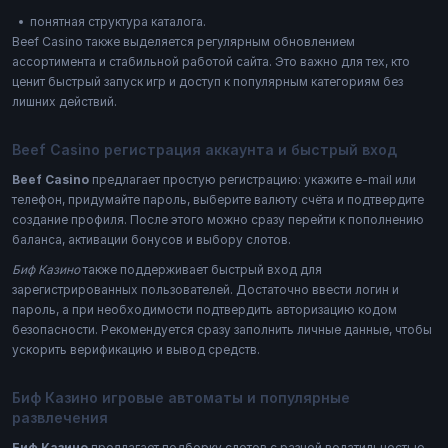
понятная структура каталога.
Beef Casino также выделяется регулярным обновлением
ассортимента и стабильной работой сайта. Это важно для тех, кто
ценит быстрый запуск игр и доступ к популярным категориям без
лишних действий.
Beef Casino регистрация аккаунта и быстрый вход
Beef Casino
предлагает простую регистрацию: укажите e-mail или
телефон, придумайте пароль, выберите валюту счёта и подтвердите
создание профиля. После этого можно сразу перейти к пополнению
баланса, активации бонусов и выбору слотов.
Биф Казино
также поддерживает быстрый вход для
зарегистрированных пользователей. Достаточно ввести логин и
пароль, а при необходимости подтвердить авторизацию кодом
безопасности. Рекомендуется сразу заполнить личные данные, чтобы
ускорить верификацию и вывод средств.
Биф Казино игровые автоматы и популярные
развлечения
Биф Казино
предлагает подборку слотов с разной волатильностью,