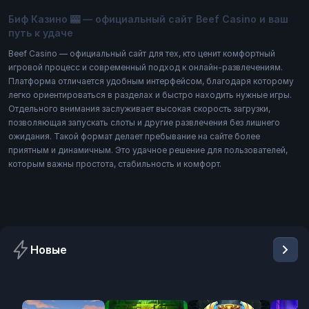
Биф Казино 🎰 — официальный сайт Beef Casino и ваш
путь к удаче
Beef Casino — официальный сайт для тех, кто ценит комфортный
игровой процесс и современный подход к онлайн-развлечениям.
Платформа отличается удобным интерфейсом, благодаря которому
легко ориентироваться в разделах и быстро находить нужные игры.
Отдельного внимания заслуживает высокая скорость загрузки,
позволяющая запускать слоты и другие развлечения без лишнего
ожидания. Такой формат делает пребывание на сайте более
приятным и динамичным. Это удачное решение для пользователей,
которым важны простота, стабильность и комфорт.
Новые
New
New
New
New