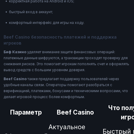
корректная работа на Android и iOS;
быстрый вход в аккаунт;
комфортный интерфейс для игры на ходу.
Beef Casino безопасность платежей и поддержка
игроков
Биф Казино
уделяет внимание защите финансовых операций:
платежные данные шифруются, а транзакции проходят проверку для
снижения рисков. Это помогает игрокам пополнять счет и оформлять
вывод средств с большим уровнем доверия.
Beef Casino
также предлагает поддержку пользователей через
удобные каналы связи. Операторы помогают разобраться с
верификацией, платежами, бонусами и техническими вопросами, что
делает игровой процесс более комфортным.
Что пол
Параметр
Beef Casino
игр
Актуальное
Быстрый 