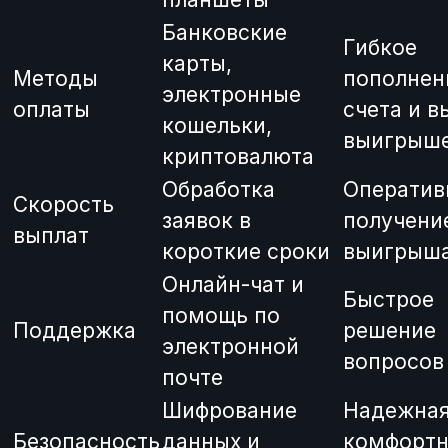
Банковские
Гибкое
карты,
Методы
пополнен
электронные
оплаты
счета и в
кошельки,
выигрыш
криптовалюта
Обработка
Оператив
Скорость
заявок в
получени
выплат
короткие сроки
выигрыш
Онлайн-чат и
Быстрое
помощь по
Поддержка
решение
электронной
вопросов
почте
Шифрование
Надежная
Безопасность
данных и
комфортн