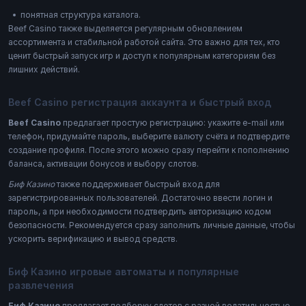
понятная структура каталога.
Beef Casino также выделяется регулярным обновлением
ассортимента и стабильной работой сайта. Это важно для тех, кто
ценит быстрый запуск игр и доступ к популярным категориям без
лишних действий.
Beef Casino регистрация аккаунта и быстрый вход
Beef Casino
предлагает простую регистрацию: укажите e-mail или
телефон, придумайте пароль, выберите валюту счёта и подтвердите
создание профиля. После этого можно сразу перейти к пополнению
баланса, активации бонусов и выбору слотов.
Биф Казино
также поддерживает быстрый вход для
зарегистрированных пользователей. Достаточно ввести логин и
пароль, а при необходимости подтвердить авторизацию кодом
безопасности. Рекомендуется сразу заполнить личные данные, чтобы
ускорить верификацию и вывод средств.
Биф Казино игровые автоматы и популярные
развлечения
Биф Казино
предлагает подборку слотов с разной волатильностью,