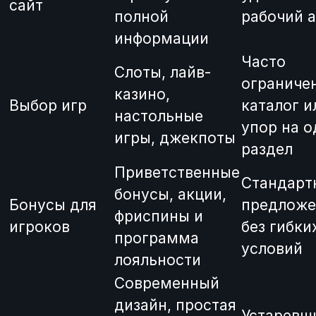
сайт
полной
рабочий 
информации
Часто
Слоты, лайв-
ограниче
казино,
Выбор игр
каталог и
настольные
упор на о
игры, джекпоты
раздел
Приветственные
Стандарт
бонусы, акции,
Бонусы для
предложе
фриспины и
игроков
без гибки
программа
условий
лояльности
Современный
дизайн, простая
Устаревш